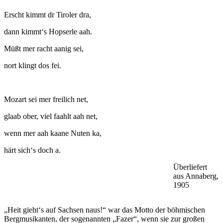
Erscht kimmt dr Tiroler dra,
dann kimmt‘s Hopserle aah.
Müßt mer racht aanig sei,
nort klingt dos fei.
Mozart sei mer freilich net,
glaab ober, viel faahlt aah net,
wenn mer aah kaane Nuten ka,
härt sich‘s doch a.
Überliefert
aus Annaberg,
1905
„Heit gieht‘s auf Sachsen naus!“ war das Motto der böhmischen
Bergmusikanten, der sogenannten „Fazer“, wenn sie zur großen