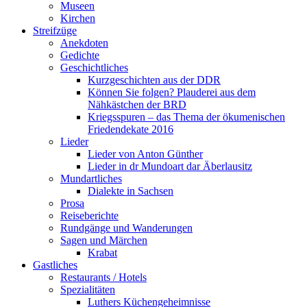
Museen
Kirchen
Streifzüge
Anekdoten
Gedichte
Geschichtliches
Kurzgeschichten aus der DDR
Können Sie folgen? Plauderei aus dem
Nähkästchen der BRD
Kriegsspuren – das Thema der ökumenischen
Friedendekate 2016
Lieder
Lieder von Anton Günther
Lieder in dr Mundoart dar Äberlausitz
Mundartliches
Dialekte in Sachsen
Prosa
Reiseberichte
Rundgänge und Wanderungen
Sagen und Märchen
Krabat
Gastliches
Restaurants / Hotels
Spezialitäten
Luthers Küchengeheimnisse