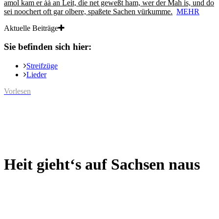
amol kam er ȧȧ an Leit, die net geweßt ham, wer der Mah is, und do
sei noochert oft gar olbere, spaßete Sachen vürkumme.
MEHR
Aktuelle Beiträge
Sie befinden sich hier:
Streifzüge
Lieder
Vorlesen
Heit gieht‘s auf Sachsen naus