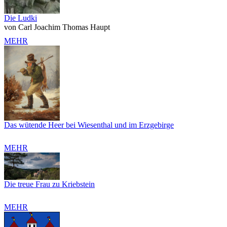
Die Ludki
von Carl Joachim Thomas Haupt
MEHR
Das wütende Heer bei Wiesenthal und im Erzgebirge
MEHR
Die treue Frau zu Kriebstein
MEHR