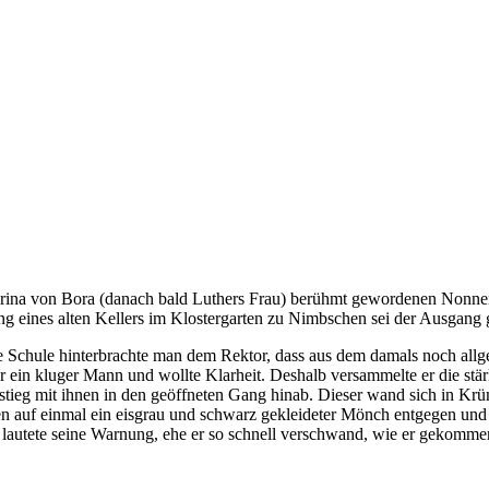
rina von Bora (danach bald Luthers Frau) berühmt gewordenen Nonnenk
ng eines alten Kellers im Klostergarten zu Nimbschen sei der Ausgan
te Schule hinterbrachte man dem Rektor, dass aus dem damals noch allg
in kluger Mann und wollte Klarheit. Deshalb versammelte er die stär
d stieg mit ihnen in den geöffneten Gang hinab. Dieser wand sich in 
nen auf einmal ein eisgrau und schwarz gekleideter Mönch entgegen und 
h", lautete seine Warnung, ehe er so schnell verschwand, wie er gekomme