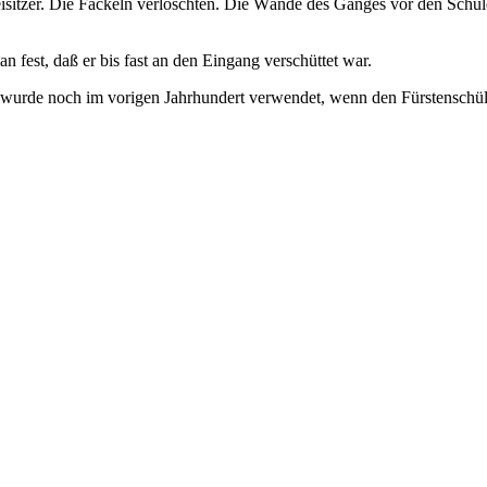
eisitzer. Die Fackeln verlöschten. Die Wände des Ganges vor den Sch
n fest, daß er bis fast an den Eingang verschüttet war.
ug, wurde noch im vorigen Jahrhundert verwendet, wenn den Fürstensc