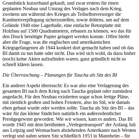
Grundstück kurzerhand gekauft, und zwar erstens für einen
geplanten Neubau und Umzug des Verlages nach dem Krieg,
zweitens um während des Krieges als Teilselbstversorger die
Kantinenverpflegung sicherzustellen, sowie drittens, um auf dem
Gelände 1940 eine Lagerhalle, eine einfache Betonplatte mit
Holzbau auf 1500 Quadratmetern, erbauen zu können, wo das für
den Druck benötigte Papier gelagert werden konnte. Offen bleibt
aber die Frage, was die englischen und amerikanischen
Kriegsgefangenen ab 1944 konkret dort gemacht haben und ob das
BI damit zu tun hatte oder nicht. Das wird sich wohl, da dazu bisher
(noch) keine Akten aufzufinden waren, ganz gründlich nicht so
schnell klären lassen.
Die Überraschung – Planungen für Taucha als Sitz des BI
Ein anderer Aspekt überrascht: Es war also eine Verlagerung des
gesamten BI nach dem Krieg nach Taucha geplant oder zumindest
angedacht. Für den Neubau existierten sogar schon fertige Pläne,
mit ziemlich großen und hohen Fenstern, also im Stil, wie damals
eben gebaut wurde oder werden sollte. Taucha als Sitz des BI – das
wäre für das kleine Städtchen natürlich ein außerordentlicher
Prestigegewinn geworden. Wie wir wissen, kam es anders. Das BI
wurde 1945 mit dem berühmten „Verlegertransport“ der Anfang Juli
aus Leipzig und Westsachsen abziehenden Amerikaner nach Westen
verlegt und nahm seinen Sitz schließlich 1953 in Mannheim – für