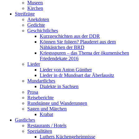
Museen
Kirchen
Streifzüge
Anekdoten
Gedichte
Geschichtliches
Kurzgeschichten aus der DDR
Können Sie folgen? Plauderei aus dem
Nähkästchen der BRD
Kriegsspuren – das Thema der ökumenischen
Friedendekate 2016
Lieder
Lieder von Anton Günther
Lieder in dr Mundoart dar Äberlausitz
Mundartliches
Dialekte in Sachsen
Prosa
Reiseberichte
Rundgänge und Wanderungen
Sagen und Märchen
Krabat
Gastliches
Restaurants / Hotels
Spezialitäten
Luthers Küchengeheimnisse