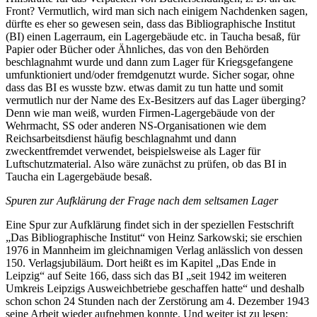
Front? Vermutlich, wird man sich nach einigem Nachdenken sagen,
dürfte es eher so gewesen sein, dass das Bibliographische Institut
(BI) einen Lagerraum, ein Lagergebäude etc. in Taucha besaß, für
Papier oder Bücher oder Ähnliches, das von den Behörden
beschlagnahmt wurde und dann zum Lager für Kriegsgefangene
umfunktioniert und/oder fremdgenutzt wurde. Sicher sogar, ohne
dass das BI es wusste bzw. etwas damit zu tun hatte und somit
vermutlich nur der Name des Ex-Besitzers auf das Lager überging?
Denn wie man weiß, wurden Firmen-Lagergebäude von der
Wehrmacht, SS oder anderen NS-Organisationen wie dem
Reichsarbeitsdienst häufig beschlagnahmt und dann
zweckentfremdet verwendet, beispielsweise als Lager für
Luftschutzmaterial. Also wäre zunächst zu prüfen, ob das BI in
Taucha ein Lagergebäude besaß.
Spuren zur Aufklärung der Frage nach dem seltsamen Lager
Eine Spur zur Aufklärung findet sich in der speziellen Festschrift
„Das Bibliographische Institut“ von Heinz Sarkowski; sie erschien
1976 in Mannheim im gleichnamigen Verlag anlässlich von dessen
150. Verlagsjubiläum. Dort heißt es im Kapitel „Das Ende in
Leipzig“ auf Seite 166, dass sich das BI „seit 1942 im weiteren
Umkreis Leipzigs Ausweichbetriebe geschaffen hatte“ und deshalb
schon schon 24 Stunden nach der Zerstörung am 4. Dezember 1943
seine Arbeit wieder aufnehmen konnte. Und weiter ist zu lesen: