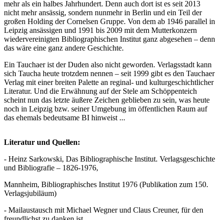
mehr als ein halbes Jahrhundert. Denn auch dort ist es seit 2013
nicht mehr ansässig, sondern nunmehr in Berlin und ein Teil der
großen Holding der Cornelsen Gruppe. Von dem ab 1946 parallel in
Leipzig ansässigen und 1991 bis 2009 mit dem Mutterkonzern
wiedervereinigten Bibliographischen Institut ganz abgesehen – denn
das wäre eine ganz andere Geschichte.
Ein Tauchaer ist der Duden also nicht geworden. Verlagsstadt kann
sich Taucha heute trotzdem nennen – seit 1999 gibt es den Tauchaer
Verlag mit einer breiten Palette an reginal- und kulturgeschichtlicher
Literatur. Und die Erwähnung auf der Stele am Schöppenteich
scheint nun das letzte äußere Zeichen geblieben zu sein, was heute
noch in Leipzig bzw. seiner Umgebung im öffentlichen Raum auf
das ehemals bedeutsame BI hinweist ...
Literatur und Quellen:
- Heinz Sarkowski, Das Bibliographische Institut. Verlagsgeschichte
und Bibliografie – 1826-1976,
Mannheim, Bibliographisches Institut 1976 (Publikation zum 150.
Verlagsjubiläum)
- Mailaustausch mit Michael Wegner und Claus Creuner, für den
freundlichst zu danken ist.