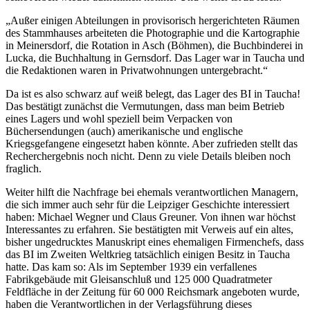
„Außer einigen Abteilungen in provisorisch hergerichteten Räumen
des Stammhauses arbeiteten die Photographie und die Kartographie
in Meinersdorf, die Rotation in Asch (Böhmen), die Buchbinderei in
Lucka, die Buchhaltung in Gernsdorf. Das Lager war in Taucha und
die Redaktionen waren in Privatwohnungen untergebracht.“
Da ist es also schwarz auf weiß belegt, das Lager des BI in Taucha!
Das bestätigt zunächst die Vermutungen, dass man beim Betrieb
eines Lagers und wohl speziell beim Verpacken von
Büchersendungen (auch) amerikanische und englische
Kriegsgefangene eingesetzt haben könnte. Aber zufrieden stellt das
Recherchergebnis noch nicht. Denn zu viele Details bleiben noch
fraglich.
Weiter hilft die Nachfrage bei ehemals verantwortlichen Managern,
die sich immer auch sehr für die Leipziger Geschichte interessiert
haben: Michael Wegner und Claus Greuner. Von ihnen war höchst
Interessantes zu erfahren. Sie bestätigten mit Verweis auf ein altes,
bisher ungedrucktes Manuskript eines ehemaligen Firmenchefs, dass
das BI im Zweiten Weltkrieg tatsächlich einigen Besitz in Taucha
hatte. Das kam so: Als im September 1939 ein verfallenes
Fabrikgebäude mit Gleisanschluß und 125 000 Quadratmeter
Feldfläche in der Zeitung für 60 000 Reichsmark angeboten wurde,
haben die Verantwortlichen in der Verlagsführung dieses