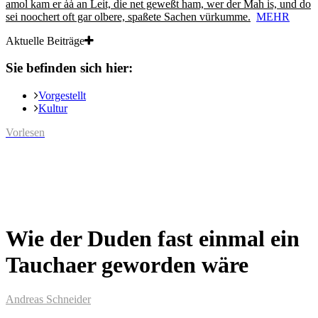
amol kam er ȧȧ an Leit, die net geweßt ham, wer der Mah is, und do
sei noochert oft gar olbere, spaßete Sachen vürkumme.
MEHR
Aktuelle Beiträge
Sie befinden sich hier:
Vorgestellt
Kultur
Vorlesen
Wie der Duden fast einmal ein
Tauchaer geworden wäre
Andreas Schneider