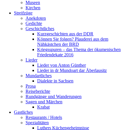
Museen
Kirchen
Streifzüge
Anekdoten
Gedichte
Geschichtliches
Kurzgeschichten aus der DDR
Können Sie folgen? Plauderei aus dem
Nähkästchen der BRD
Kriegsspuren – das Thema der ökumenischen
Friedendekate 2016
Lieder
Lieder von Anton Günther
Lieder in dr Mundoart dar Äberlausitz
Mundartliches
Dialekte in Sachsen
Prosa
Reiseberichte
Rundgänge und Wanderungen
Sagen und Märchen
Krabat
Gastliches
Restaurants / Hotels
Spezialitäten
Luthers Küchengeheimnisse