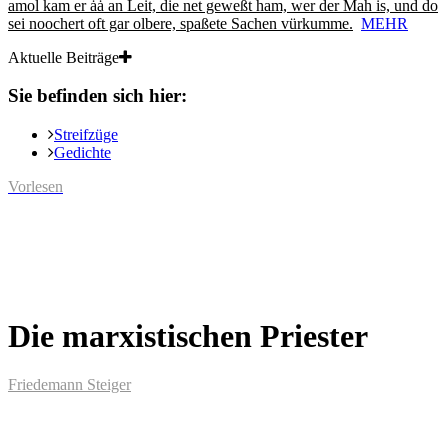
amol kam er ȧȧ an Leit, die net geweßt ham, wer der Mah is, und do
sei noochert oft gar olbere, spaßete Sachen vürkumme.
MEHR
Aktuelle Beiträge
Sie befinden sich hier:
Streifzüge
Gedichte
Vorlesen
Die marxistischen Priester
Friedemann Steiger