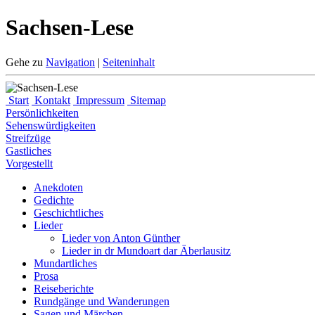
Sachsen-Lese
Gehe zu
Navigation
|
Seiteninhalt
Start
Kontakt
Impressum
Sitemap
Persönlichkeiten
Sehenswürdigkeiten
Streifzüge
Gastliches
Vorgestellt
Anekdoten
Gedichte
Geschichtliches
Lieder
Lieder von Anton Günther
Lieder in dr Mundoart dar Äberlausitz
Mundartliches
Prosa
Reiseberichte
Rundgänge und Wanderungen
Sagen und Märchen