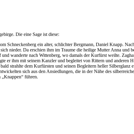
birge. Die eine Sage ist diese:
 vom Schneckenberg ein alter, schlichter Bergmann, Daniel Knapp. Nach
er sich nieder. Da erschien ihm im Traume die heilige Mutter Anna und be
und wanderte nach Wittenberg, wo damals der Kurfürst weilte. Zaghaft
olgte er ihm mit seinem Kanzler und begleitet von Rittern und anderen
 bald strahlte dem Kurfürsten und seinen Begleitern heller Silberglanz
ntwickelten sich aus den Ansiedlungen, die in der Nähe des silberrei
en „Knappen“ führen.