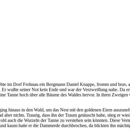
lebte im Dorf Frohnau ein Bergmann Daniel Knappe, fromm und brav, a
. Er wußte seiner Not kein Ende und war der Verzweiflung nahe. Da er
e Tanne hoch über alle Bäume des Waldes hervor. In ihren Zweigen wir
ing hinaus in den Wald, um das Nest mit den goldenen Eiern auszuneh
fand aber nichts. Traurig, dass ihn der Traum getäuscht habe, stieg er w
wohl auch die Wurzeln der Tanne zu verstehen sein könnten. Diese Verm
und kaum hatte er die Dammerde durchbrochen, da blickten ihn mächtige