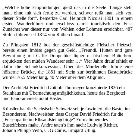
„Welche hohe Empfindungen gießt das in die Seele! Lange steht
man, ohne mit sich fertig zu werden, schwer reißt man sich von
dieser Stelle fort“, bemerkte Carl Heinrich Nicolai 1801 in einem
ersten Wanderführer und erschloss damit touristisch den Fels.
Zunächst war dieser nur von Wehlen oder Lohmen erreichbar. 487
Stufen führen seit 1814 von Rathen hinauf.
Zu Pfingsten 1812 bot der geschäftstüchtige Fleischer Pietzsch
bereits einen Imbiss gegen gut Geld. „Freundl. Hütten und gute
Bewirthung mit Caffe Doppelbier liquer u. frischem Butterbrod
erquickten den müden Wanderer sehr …“ Vier Jahre drauf erhielt er
dafür die Schankkonzession. Über die Mardertelle führte eine
hölzerne Brücke, die 1851 mit Stein zur berühmten Basteibrücke
wurde: 76,5 Meter lang, 40 Meter über dem Abgrund.
Der Architekt Friedrich Gottlob Thormeyer konzipierte 1826 ein
Steinhaus mit Übernachtungsmöglichkeiten, heute das Berg­hotel
und Panoramarestaurant Bastei.
Künstler hat die Sächsische Schweiz seit je fasziniert, die Bastei im
Besonderem. Nachweisbar, dass Caspar David Friedrich für die
„Felsenpartie im Elbsandsteingebirge“ Formationen des
Basteifelsens malte. Andre taten’s ihm nach: Ludwig Richter,
Johann Philipp Veith, C. G.Carus, Irmgard Uhlig.