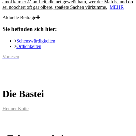
amol kam er ȧȧ an Leit, die net geweßt ham, wer der Mah is, und do
sei noochert oft gar olbere, spaßete Sachen vürkumme.
MEHR
Aktuelle Beiträge
Sie befinden sich hier:
Sehenswürdigkeiten
Örtlichkeiten
Vorlesen
Die Bastei
Henner Kotte