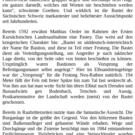
ein ganzes darstellt, welches mit Worten nie beschrieben werden
kann“, schwärmte Goethen. Und wirklich ist die Bastei der
Sächsischen Schweiz markantester und beliebtester Aussichtspunkt
seit Jahrhunderten.
Bereits 1592 erwähnt Matthias Oeder im Rahmen der Ersten
Kursächsischen Landesaufnahme eine Pastey. Das weist auf den
kriegerischen Charakter hin: „Bastei ist süddeutsch-österreichisch
der Name für Bastion, und diese ist Teil einer Festung. Die Bastei
dient als Verteidigungsstellung, um Angreifer je nach taktischer
Lage direkt, von der Seite oder von hinten beschießen zu können.
Ursprünglich waren Bastionen als Vorsprung der
Befestigungsmauer selbst angelegt.“ Hier im Elbsandsteingebirge
war der „Vorsprung“ für die Festung Neu-Rathen natürlich. 194
Meter fällt der Fels mit freier Spitze hin zum Tal fast senkrecht ab.
Von ihm aus hat man weite Sicht hin übers Elbtal nach Dresden und
fluss­aufwärts gen Bodenbach, Tetschen und Aussig.
Postkartenmotive der Landschaft werden (meist) von der Bastei
geschossen.
Bereits in Raubritterzeiten nutzte man die fantastische Aussicht. Die
Burganlage ist die größte der Gegend. Von den hölzernen Bauten
sind Balkenaufleger und gehauene Wände erhalten. Wege und
Durchgänge und die Zisterne besichtigt man im 1984 entstandenen
Freilichtmuseum, Holzbrücken und eine Steinschleuder wurden