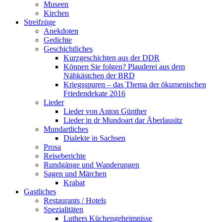
Museen
Kirchen
Streifzüge
Anekdoten
Gedichte
Geschichtliches
Kurzgeschichten aus der DDR
Können Sie folgen? Plauderei aus dem
Nähkästchen der BRD
Kriegsspuren – das Thema der ökumenischen
Friedendekate 2016
Lieder
Lieder von Anton Günther
Lieder in dr Mundoart dar Äberlausitz
Mundartliches
Dialekte in Sachsen
Prosa
Reiseberichte
Rundgänge und Wanderungen
Sagen und Märchen
Krabat
Gastliches
Restaurants / Hotels
Spezialitäten
Luthers Küchengeheimnisse