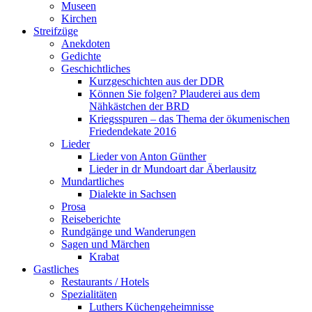
Museen
Kirchen
Streifzüge
Anekdoten
Gedichte
Geschichtliches
Kurzgeschichten aus der DDR
Können Sie folgen? Plauderei aus dem
Nähkästchen der BRD
Kriegsspuren – das Thema der ökumenischen
Friedendekate 2016
Lieder
Lieder von Anton Günther
Lieder in dr Mundoart dar Äberlausitz
Mundartliches
Dialekte in Sachsen
Prosa
Reiseberichte
Rundgänge und Wanderungen
Sagen und Märchen
Krabat
Gastliches
Restaurants / Hotels
Spezialitäten
Luthers Küchengeheimnisse