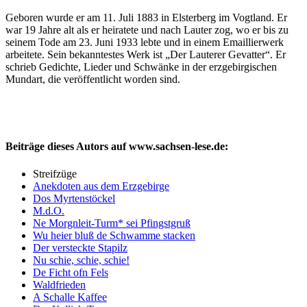
Geboren wurde er am 11. Juli 1883 in Elsterberg im Vogtland. Er
war 19 Jahre alt als er heiratete und nach Lauter zog, wo er bis zu
seinem Tode am 23. Juni 1933 lebte und in einem Emaillierwerk
arbeitete. Sein bekanntestes Werk ist „Der Lauterer Gevatter“. Er
schrieb Gedichte, Lieder und Schwänke in der erzgebirgischen
Mundart, die veröffentlicht worden sind.
Beiträge dieses Autors auf www.sachsen-lese.de:
Streifzüge
Anekdoten aus dem Erzgebirge
Dos Myrtenstöckel
M.d.O.
Ne Morgnleit-Turm* sei Pfingstgruß
Wu heier bluß de Schwamme stacken
Der versteckte Stapilz
Nu schie, schie, schie!
De Ficht ofn Fels
Waldfrieden
A Schalle Kaffee