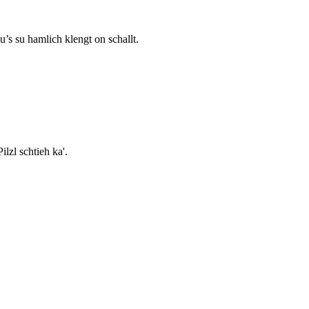
’s su hamlich klengt on schallt.
ilzl schtieh ka'.