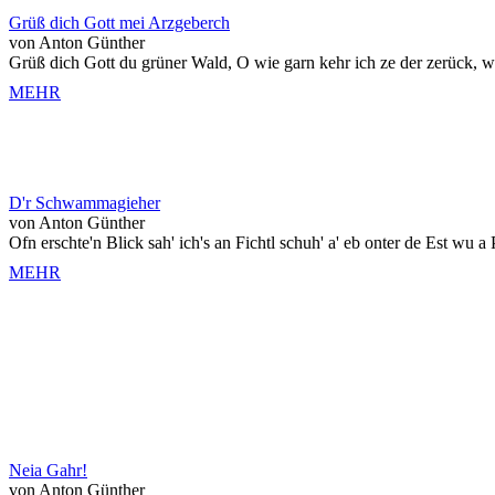
Grüß dich Gott mei Arzgeberch
von Anton Günther
Grüß dich Gott du grüner Wald, O wie garn kehr ich ze der zerück, wu
MEHR
D'r Schwammagieher
von Anton Günther
Ofn erschte'n Blick sah' ich's an Fichtl schuh' a' eb onter de Est wu a P
MEHR
Neia Gahr!
von Anton Günther