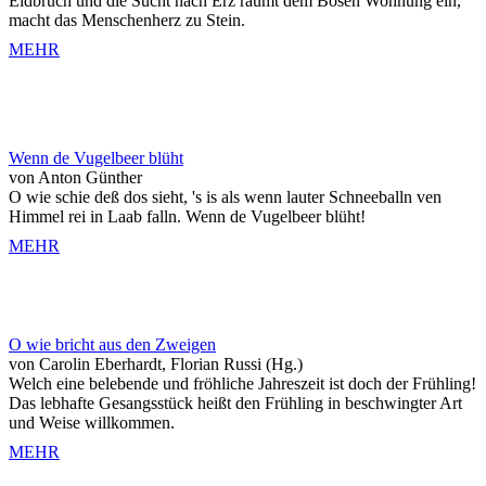
Eidbruch und die Sucht nach Erz räumt dem Bösen Wohnung ein,
macht das Menschenherz zu Stein.
MEHR
Wenn de Vugelbeer blüht
von Anton Günther
O wie schie deß dos sieht, 's is als wenn lauter Schneeballn ven
Himmel rei in Laab falln. Wenn de Vugelbeer blüht!
MEHR
O wie bricht aus den Zweigen
von Carolin Eberhardt, Florian Russi (Hg.)
Welch eine belebende und fröhliche Jahreszeit ist doch der Frühling!
Das lebhafte Gesangsstück heißt den Frühling in beschwingter Art
und Weise willkommen.
MEHR