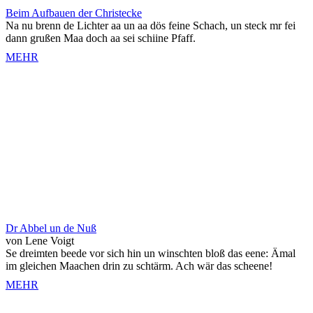
Beim Aufbauen der Christecke
Na nu brenn de Lichter aa un aa dös feine Schach, un steck mr fei
dann grußen Maa doch aa sei schiine Pfaff.
MEHR
Dr Abbel un de Nuß
von Lene Voigt
Se dreimten beede vor sich hin un winschten bloß das eene: Ämal
im gleichen Maachen drin zu schtärm. Ach wär das scheene!
MEHR