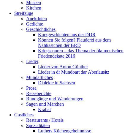
Museen
Kirchen
Streifzüge
Anekdoten
Gedichte
Geschichtliches
Kurzgeschichten aus der DDR
Können Sie folgen? Plauderei aus dem
Nähkästchen der BRD
Kriegsspuren – das Thema der ökumenischen
Friedendekate 2016
Lieder
Lieder von Anton Günther
Lieder in dr Mundoart dar Äberlausitz
Mundartliches
Dialekte in Sachsen
Prosa
Reiseberichte
Rundgänge und Wanderungen
Sagen und Märchen
Krabat
Gastliches
Restaurants / Hotels
Spezialitäten
Luthers Küchengeheimnisse