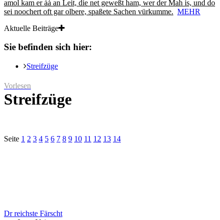
amol kam er ȧȧ an Leit, die net geweßt ham, wer der Mah is, und do
sei noochert oft gar olbere, spaßete Sachen vürkumme.
MEHR
Aktuelle Beiträge
Sie befinden sich hier:
Streifzüge
Vorlesen
Streifzüge
Seite
1
2
3
4
5
6
7
8
9
10
11
12
13
14
Dr reichste Färscht