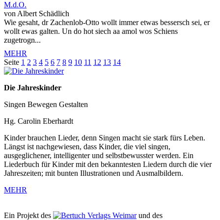
M.d.O.
von Albert Schädlich
Wie gesaht, dr Zachenlob-Otto wollt immer etwas bessersch sei, er
wollt ewas galten. Un do hot siech aa amol wos Schiens
zugetrogn...
MEHR
Seite
1
2
3
4
5
6
7
8
9
10
11
12
13
14
Die Jahreskinder
Singen Bewegen Gestalten
Hg. Carolin Eberhardt
Kinder brauchen Lieder, denn Singen macht sie stark fürs Leben.
Längst ist nachgewiesen, dass Kinder, die viel singen,
ausgeglichener, intelligenter und selbstbewusster werden. Ein
Liederbuch für Kinder mit den bekanntesten Liedern durch die vier
Jahreszeiten; mit bunten Illustrationen und Ausmalbildern.
MEHR
Ein Projekt des
Verlags Weimar
und des